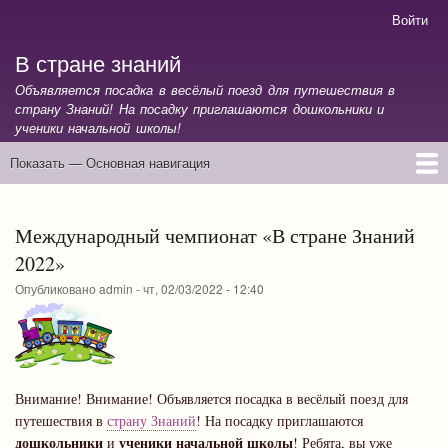
Перейти
Войти
Меню
к
учётной
В стране знаний
основному
записи
содержанию
Объявляется посадка в весёлый поезд для путешествия в
пользователя
страну Знаний! На посадку приглашаются дошкольники и
ученики начальной школы!
Показать — Основная навигация
Основная
навигация
Главная
Международный чемпионат «В стране Знаний
2022»
Опубликовано
admin
-
чт, 02/03/2022 - 12:40
Внимание! Внимание! Объявляется посадка в весёлый поезд для
путешествия в
страну Знаний
! На посадку приглашаются
дошкольники
ученики начальной школы
и
! Ребята, вы уже