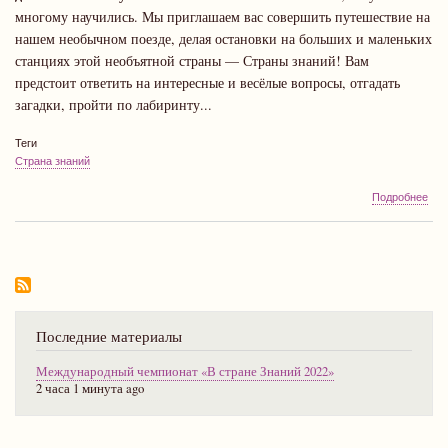
многому научились. Мы приглашаем вас совершить путешествие на
нашем необычном поезде, делая остановки на больших и маленьких
станциях этой необъятной страны — Страны знаний! Вам
предстоит ответить на интересные и весёлые вопросы, отгадать
загадки, пройти по лабиринту...
Теги
Страна знаний
о
Подробнее
Меж
чем
«В
стр
Зна
202
Последние материалы
Международный чемпионат «В стране Знаний 2022»
2 часа 1 минута ago